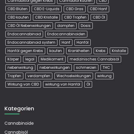
Cannabisöl gegen Krebs
Cannabiöl kaufen
CBD
CBD Blüten
CBD E-Liquids
CBD Gras
CBD Hanf
CBD kaufen
CBD Kristalle
CBD Tropfen
CBD Öl
CBD Öl Nebenwirkungen
dampfen
Dosis
Endocannabinoid
Endocannabinoiden
Endocannabinoid system
Hanf
Hanföl
Hanföl gegen Krebs
kaufen
Krankheiten
Krebs
Kristalle
Körper
legal
Medikament
medizinisches Cannabisöl
nebenwirkung
nebenwirkungen
schmerzen
THC
Tropfen
verdampfen
Wechselwirkungen
wirkung
Wirkung von CBD
wirkung von Hanföl
Öl
Kategorien
Cannabinoide
Cannabisöl