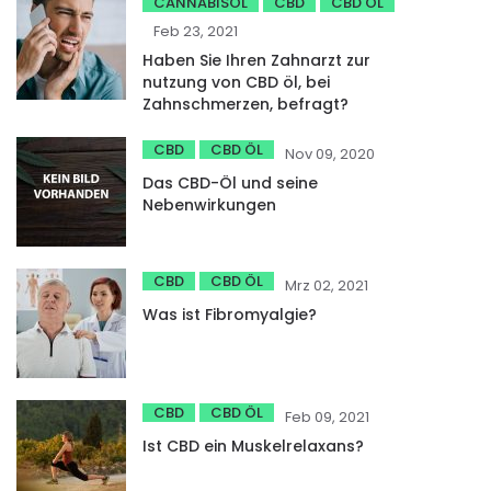
CANNABISÖL
CBD
CBD ÖL
Feb 23, 2021
Haben Sie Ihren Zahnarzt zur
nutzung von CBD öl, bei
Zahnschmerzen, befragt?
CBD
CBD ÖL
Nov 09, 2020
Das CBD-Öl und seine
Nebenwirkungen
CBD
CBD ÖL
Mrz 02, 2021
Was ist Fibromyalgie?
CBD
CBD ÖL
Feb 09, 2021
Ist CBD ein Muskelrelaxans?