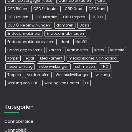
Cannabisöl gegen Krebs
Cannabiöl kaufen
CBD
CBD Blüten
CBD E-Liquids
CBD Gras
CBD Hanf
CBD kaufen
CBD Kristalle
CBD Tropfen
CBD Öl
CBD Öl Nebenwirkungen
dampfen
Dosis
Endocannabinoid
Endocannabinoiden
Endocannabinoid system
Hanf
Hanföl
Hanföl gegen Krebs
kaufen
Krankheiten
Krebs
Kristalle
Körper
legal
Medikament
medizinisches Cannabisöl
nebenwirkung
nebenwirkungen
schmerzen
THC
Tropfen
verdampfen
Wechselwirkungen
wirkung
Wirkung von CBD
wirkung von Hanföl
Öl
Kategorien
Cannabinoide
Cannabisöl