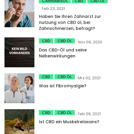
CANNABISÖL
CBD
CBD ÖL
Feb 23, 2021
Haben Sie Ihren Zahnarzt zur
nutzung von CBD öl, bei
Zahnschmerzen, befragt?
CBD
CBD ÖL
Nov 09, 2020
Das CBD-Öl und seine
Nebenwirkungen
CBD
CBD ÖL
Mrz 02, 2021
Was ist Fibromyalgie?
CBD
CBD ÖL
Feb 09, 2021
Ist CBD ein Muskelrelaxans?