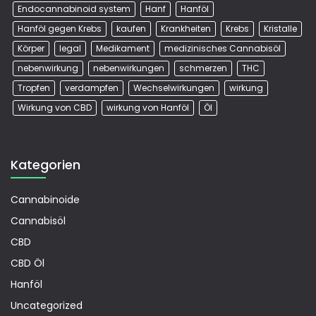
Endocannabinoid system
Hanf
Hanföl
Hanföl gegen Krebs
kaufen
Krankheiten
Krebs
Kristalle
Körper
legal
Medikament
medizinisches Cannabisöl
nebenwirkung
nebenwirkungen
schmerzen
THC
Tropfen
verdampfen
Wechselwirkungen
wirkung
Wirkung von CBD
wirkung von Hanföl
Öl
Kategorien
Cannabinoide
Cannabisöl
CBD
CBD Öl
Hanföl
Uncategorized