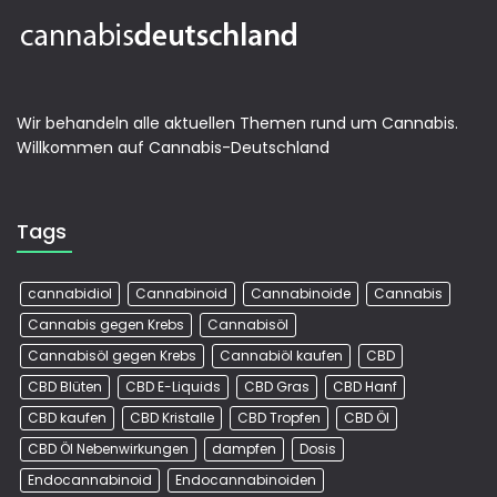
Wir behandeln alle aktuellen Themen rund um Cannabis.
Willkommen auf Cannabis-Deutschland
Tags
cannabidiol
Cannabinoid
Cannabinoide
Cannabis
Cannabis gegen Krebs
Cannabisöl
Cannabisöl gegen Krebs
Cannabiöl kaufen
CBD
CBD Blüten
CBD E-Liquids
CBD Gras
CBD Hanf
CBD kaufen
CBD Kristalle
CBD Tropfen
CBD Öl
CBD Öl Nebenwirkungen
dampfen
Dosis
Endocannabinoid
Endocannabinoiden